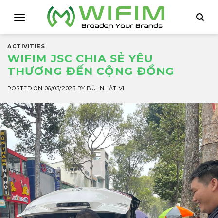
Skip
to
content
ACTIVITIES
WIFIM JSC CHIA SẺ YÊU
THƯƠNG ĐẾN CỘNG ĐỒNG
POSTED ON
06/03/2023
BY
BÙI NHẬT VI