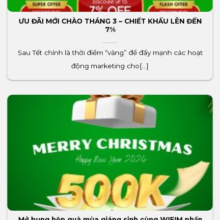
ƯU ĐÃI MỚI CHÀO THÁNG 3 – CHIẾT KHẤU LÊN ĐẾN
7%
Sau Tết chính là thời điểm “vàng” để đẩy mạnh các hoạt
động marketing cho[...]
Mở bung hộp quà mùa giáng sinh cùng WIFIM phần