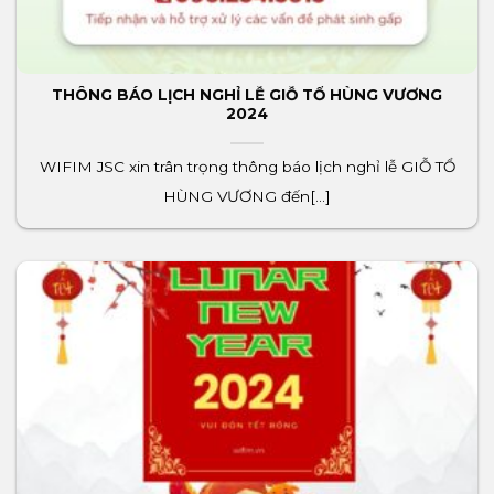
THÔNG BÁO LỊCH NGHỈ LỄ GIỖ TỔ HÙNG VƯƠNG
2024
WIFIM JSC xin trân trọng thông báo lịch nghỉ lễ GIỖ TỔ
HÙNG VƯƠNG đến[...]