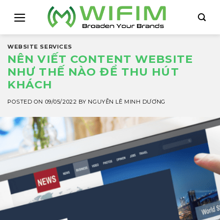
Skip
to
content
WEBSITE SERVICES
NÊN VIẾT CONTENT WEBSITE
NHƯ THẾ NÀO ĐỂ THU HÚT
KHÁCH
POSTED ON
09/05/2022
BY
NGUYỄN LÊ MINH DƯƠNG