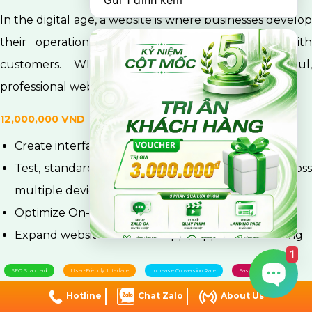
Gửi 1 đính kèm
In the digital age, a website is where businesses develop
their operations, affirm their brand credibility with
customers. WIFIM helps you own a beautiful,
professional website, SEO standard.
Schedule Consultation
12,000,000 VND
Create interfaces with strong corporate style
Test, standardize SEO and Responsive criteria across
multiple devices
Optimize On-site Experience in every detail
Expand website with Web App / App and Marketing
1
SEO Standard
User-Friendly Interface
Increase Conversion Rate
Easy To Operate
Hotline
Chat Zalo
About Us