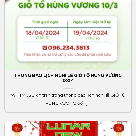
THÔNG BÁO LỊCH NGHỈ LỄ GIỖ TỔ HÙNG VƯƠNG
2024
WIFIM JSC xin trân trọng thông báo lịch nghỉ lễ GIỖ TỔ
HÙNG VƯƠNG đến[...]