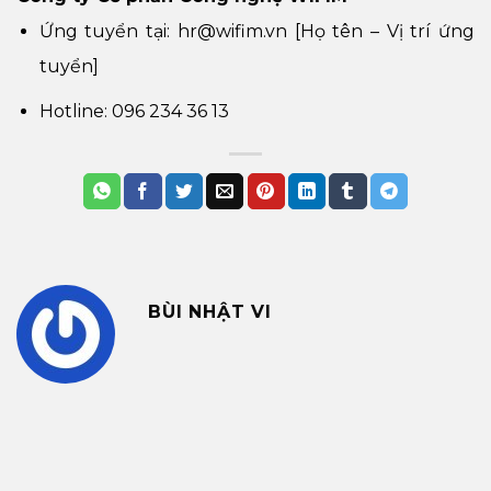
Ứng tuyển tại: hr@wifim.vn [Họ tên – Vị trí ứng
tuyển]
Hotline: 096 234 36 13
BÙI NHẬT VI