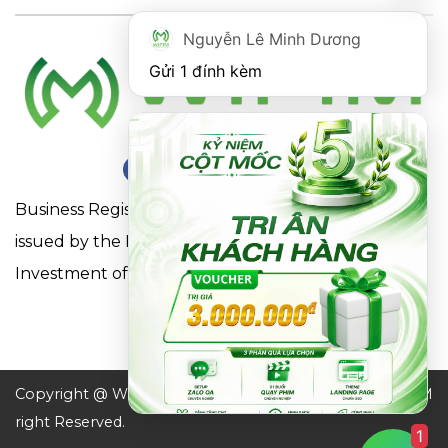
Nguyễn Lê Minh Dương
Gửi 1 đính kèm
Business Registration Certificate No. 0316863281
issued by the Department of Planning and
Investment of Ho Chi Minh City on May 18, 2021
Copyright @ WIFIM JSC. All
Design by WIFIM
right Reserved.
1