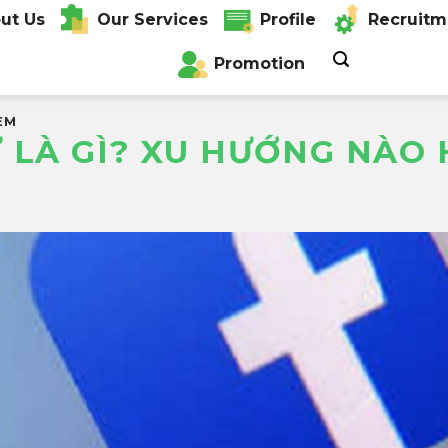
ut Us
Our Services
Profile
Recruitm
Promotion
EM
 LÀ GÌ? XU HƯỚNG NÀO