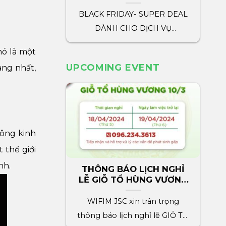
marketing wifim
BLACK FRIDAY- SUPER DEAL
DÀNH CHO DỊCH VỤ
MARKETING WIFIM WIFIM
nó là một
dành tặng tất cả[...]
UPCOMING EVENT
àng nhất,
hông kinh
 thế giới
nh.
THÔNG BÁO LỊCH NGHỈ
LỄ GIỖ TỔ HÙNG VƯƠNG
2024
WIFIM JSC xin trân trọng
thông báo lịch nghỉ lễ GIỖ TỔ