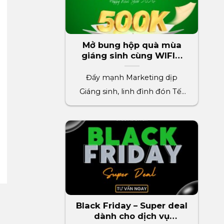
Mở bung hộp quà mùa
giáng sinh cùng WIFIM
phần quà trị giá 500k
Đẩy mạnh Marketing dịp
Giáng sinh, linh đình đón Tết
2024 cùng WIFIM. Thúc đẩy[...]
Black Friday – Super deal
dành cho dịch vụ