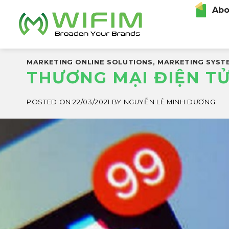
Skip
Abo
to
content
MARKETING ONLINE SOLUTIONS
,
MARKETING SYST
THƯƠNG MẠI ĐIỆN TỬ
POSTED ON
22/03/2021
BY
NGUYỄN LÊ MINH DƯƠNG