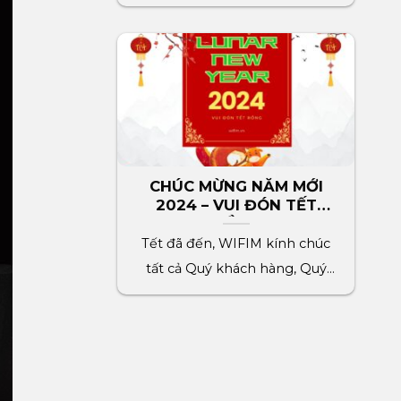
HÙNG VƯƠNG đến[...]
CHÚC MỪNG NĂM MỚI
2024 – VUI ĐÓN TẾT
RỒNG
Tết đã đến, WIFIM kính chúc
tất cả Quý khách hàng, Quý
đối tác, toàn[...]