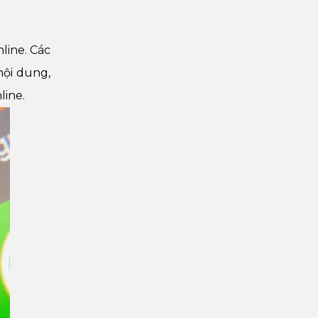
line. Các
nội dung,
line.