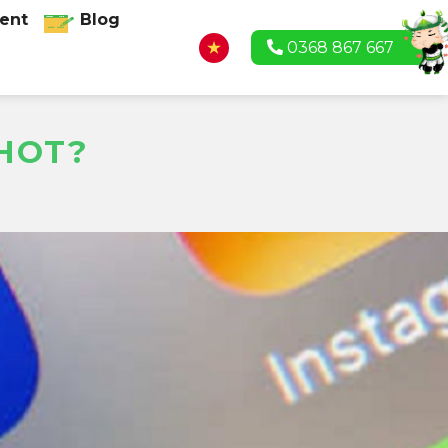
ent
Blog
0368 867 667
 HOT?