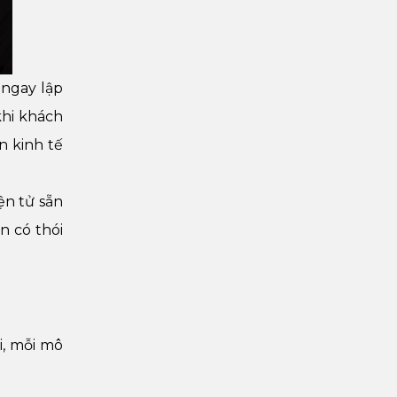
 ngay lập
khi khách
n kinh tế
ện tử sẵn
n có thói
i, mỗi mô