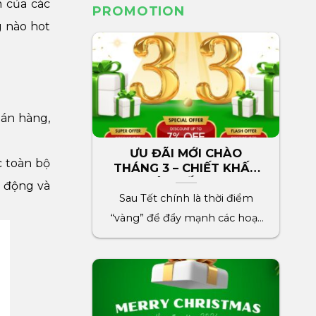
m của các
PROMOTION
g nào hot
bán hàng,
ƯU ĐÃI MỚI CHÀO
c toàn bộ
THÁNG 3 – CHIẾT KHẤU
LÊN ĐẾN 7%
i động và
Sau Tết chính là thời điểm
“vàng” để đẩy mạnh các hoạt
động marketing cho[...]