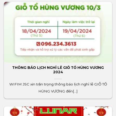
THÔNG BÁO LỊCH NGHỈ LỄ GIỖ TỔ HÙNG VƯƠNG
2024
WIFIM JSC xin trân trọng thông báo lịch nghỉ lễ GIỖ TỔ
HÙNG VƯƠNG đến[...]