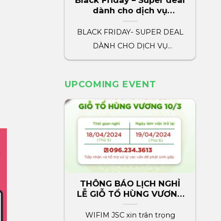
Black Friday – Super deal
dành cho dịch vụ
marketing wifim
BLACK FRIDAY- SUPER DEAL
DÀNH CHO DỊCH VỤ
MARKETING WIFIM WIFIM
dành tặng tất cả[...]
UPCOMING EVENT
THÔNG BÁO LỊCH NGHỈ
LỄ GIỖ TỔ HÙNG VƯƠNG
2024
WIFIM JSC xin trân trọng