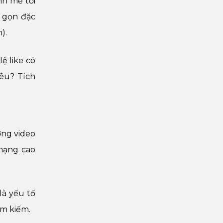
nh mẽ tới
n gọn đặc
h).
ệ like có
êu? Tích
ợng video
hạng cao
là yếu tố
ìm kiếm.