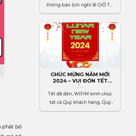
thông báo lịch nghỉ lễ GIỖ TỔ
HÙNG VƯƠNG đến[...]
CHÚC MỪNG NĂM MỚI
2024 – VUI ĐÓN TẾT
RỒNG
Tết đã đến, WIFIM kính chúc
tất cả Quý khách hàng, Quý
đối tác, toàn[...]
 phát (số