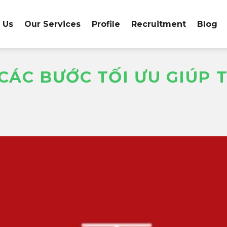
 Us
Our Services
Profile
Recruitment
Blog
 CÁC BƯỚC TỐI ƯU GIÚP