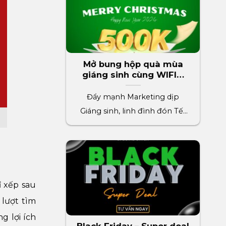
Mở bung hộp quà mùa
giáng sinh cùng WIFIM
phần quà trị giá 500k
Đẩy mạnh Marketing dịp
Giáng sinh, linh đình đón Tết
2024 cùng WIFIM. Thúc đẩy[...]
ỉ xếp sau
lượt tìm
g lợi ích