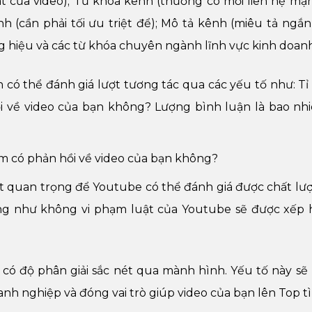
hát của video); Từ khóa kênh (thường có mối liên hệ mạ
h (cần phải tối ưu triệt để); Mô tả kênh (miêu tả ngắ
 hiệu và các từ khóa chuyên ngành lĩnh vực kinh doan
 có thể đánh giá lượt tương tác qua các yếu tố như: Tỉ l
 về video của bạn không? Lượng bình luận là bao nhi
m có phản hồi về video của bạn không?
ất quan trọng để Youtube có thể đánh giá được chất lư
ũng như không vi phạm luật của Youtube sẽ được xếp 
 có độ phân giải sắc nét qua mành hình. Yếu tố này sẽ 
h nghiệp và đóng vai trò giúp video của bạn lên Top t