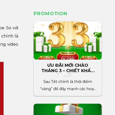
PROMOTION
e. So với
 chính là
ững video
ƯU ĐÃI MỚI CHÀO
THÁNG 3 – CHIẾT KHẤU
LÊN ĐẾN 7%
Sau Tết chính là thời điểm
“vàng” để đẩy mạnh các hoạt
động marketing cho[...]