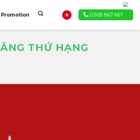
Promotion
0368 867 667
 TĂNG THỨ HẠNG