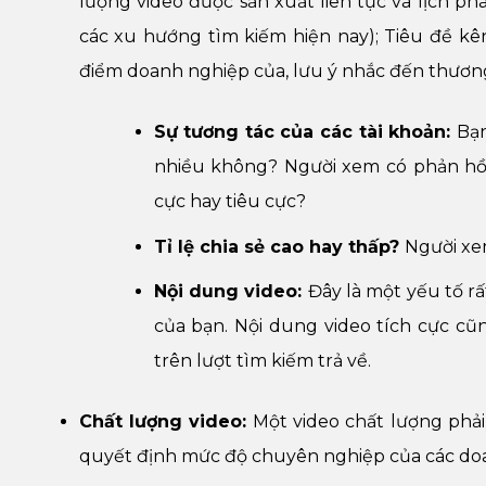
lượng video được sản xuất liên tục và lịch p
các xu hướng tìm kiếm hiện nay); Tiêu đề kên
điểm doanh nghiệp của, lưu ý nhắc đến thương
Sự tương tác của các tài khoản:
Bạn
nhiều không? Người xem có phản hồi
cực hay tiêu cực?
Tỉ lệ chia sẻ cao hay thấp?
Người xe
Nội dung video:
Đây là một yếu tố r
của bạn. Nội dung video tích cực c
trên lượt tìm kiếm trả về.
Chất lượng video:
Một video chất lượng phải
quyết định mức độ chuyên nghiệp của các doan