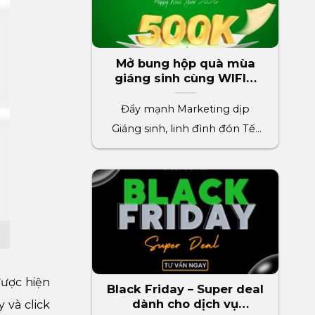
Mở bung hộp quà mùa
giáng sinh cùng WIFIM
phần quà trị giá 500k
Đẩy mạnh Marketing dịp
Giáng sinh, linh đình đón Tết
2024 cùng WIFIM. Thúc đẩy[...]
được hiện
Black Friday – Super deal
dành cho dịch vụ
 và click