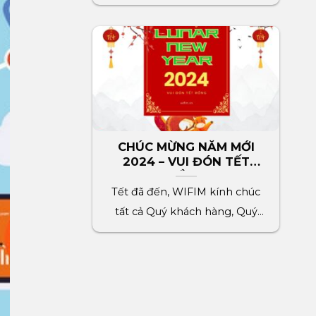
HÙNG VƯƠNG đến[...]
CHÚC MỪNG NĂM MỚI
2024 – VUI ĐÓN TẾT
RỒNG
Tết đã đến, WIFIM kính chúc
tất cả Quý khách hàng, Quý
đối tác, toàn[...]