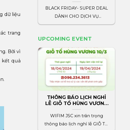
marketing wifim
BLACK FRIDAY- SUPER DEAL
g dữ liệu
DÀNH CHO DỊCH VỤ
MARKETING WIFIM WIFIM
dành tặng tất cả[...]
ác trang
UPCOMING EVENT
g. Bởi vì
n kết quả
n.
THÔNG BÁO LỊCH NGHỈ
LỄ GIỖ TỔ HÙNG VƯƠNG
2024
WIFIM JSC xin trân trọng
thông báo lịch nghỉ lễ GIỖ TỔ