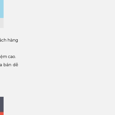
hách hàng
iệm cao.
ua bán dễ