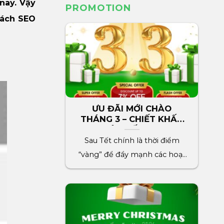
nay. Vậy
PROMOTION
cách SEO
ƯU ĐÃI MỚI CHÀO
THÁNG 3 – CHIẾT KHẤU
LÊN ĐẾN 7%
Sau Tết chính là thời điểm
“vàng” để đẩy mạnh các hoạt
động marketing cho[...]