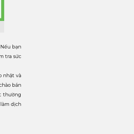
. Nếu bạn
m tra sức
p nhật và
 chào bán
t thường
 làm dịch