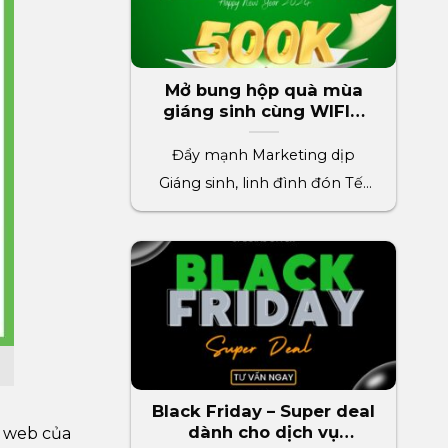
Mở bung hộp quà mùa
giáng sinh cùng WIFIM
phần quà trị giá 500k
Đẩy mạnh Marketing dịp
Giáng sinh, linh đình đón Tết
2024 cùng WIFIM. Thúc đẩy[...]
Black Friday – Super deal
dành cho dịch vụ
g web của