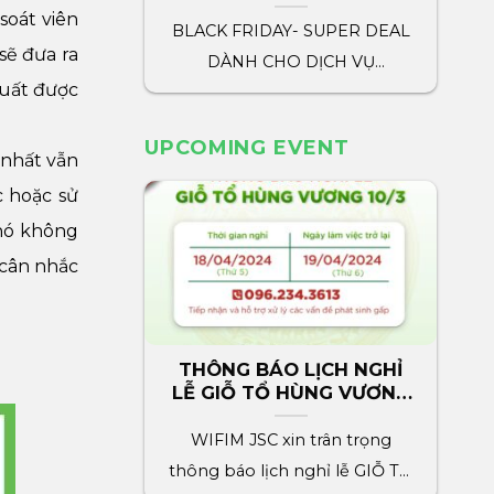
marketing wifim
soát viên
BLACK FRIDAY- SUPER DEAL
sẽ đưa ra
DÀNH CHO DỊCH VỤ
suất được
MARKETING WIFIM WIFIM
dành tặng tất cả[...]
UPCOMING EVENT
 nhất vẫn
c hoặc sử
 nó không
 cân nhắc
THÔNG BÁO LỊCH NGHỈ
LỄ GIỖ TỔ HÙNG VƯƠNG
2024
WIFIM JSC xin trân trọng
thông báo lịch nghỉ lễ GIỖ TỔ