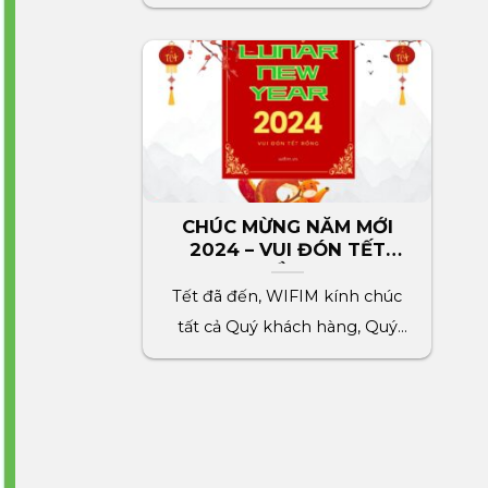
HÙNG VƯƠNG đến[...]
CHÚC MỪNG NĂM MỚI
2024 – VUI ĐÓN TẾT
RỒNG
Tết đã đến, WIFIM kính chúc
tất cả Quý khách hàng, Quý
đối tác, toàn[...]