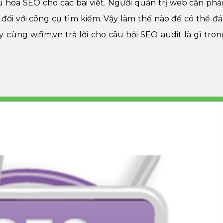
 hóa SEO cho các bài viết. Người quản trị web cần phải
đối với công cụ tìm kiếm. Vậy làm thế nào để có thể đá
ãy cùng
wifim.vn t
rả lời cho câu hỏi SEO audit là gì tron