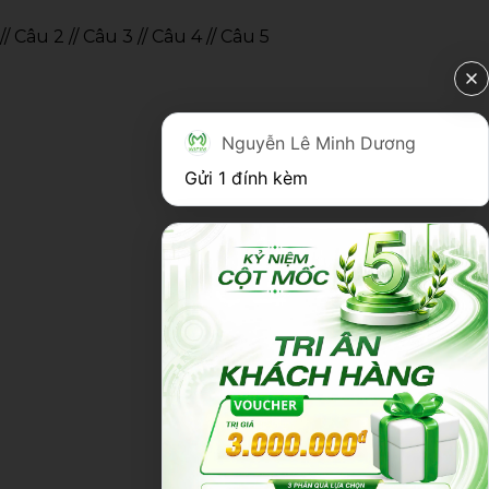
// Câu 2
// Câu 3
// Câu 4
// Câu 5
Nguyễn Lê Minh Dương
Gửi 1 đính kèm