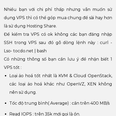
Nhiều bạn với chi phí thấp nhưng vẫn muốn sử
dụng VPS thì có thể góp mua chung để sài hay hơn
là sử dụng Hosting Share.
Để kiểm tra VPS có ok không các bạn đăng nhập
SSH trong VPS sau đó gõ dòng lệnh này : curl -
Lso-
tocdo.net
| bash
Có những thông số bạn cần lưu ý để nhận biết 1
VPS tốt :
Loại ảo hoá tốt nhất là KVM & Cloud OpenStack,
các loại ảo hoá khác như OpenVZ, XEN không
nên sử dụng.
Tốc độ trung bình( Average) : cần trên 400 MB/s
Read IOPS : trên 35k mới gọi là ổn.