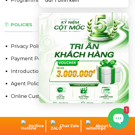
Gửi 1 đính kèm
Programming, Design, Media Services,..
POLICIES
Privacy Policy
Payment Policy
Introduction Policy
Agent Policy
Online Customer Care Policy
1
OTHER INFORMATION
Hotline
Chat Zalo
About Us