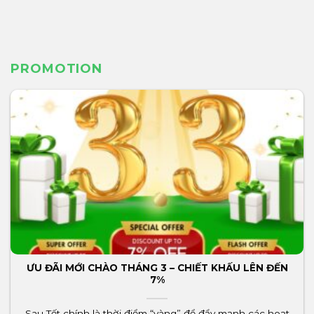
PROMOTION
ƯU ĐÃI MỚI CHÀO THÁNG 3 – CHIẾT KHẤU LÊN ĐẾN
7%
Sau Tết chính là thời điểm “vàng” để đẩy mạnh các hoạt