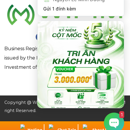
Gửi 1 đính kèm
Business Registration Certificate No. 0316863281
issued by the Department of Planning and
Investment of Ho Chi Minh City on May 18, 2021
Copyright @ WIFIM JSC. All
Design by WIFIM
right Reserved.
1
Hotline
Chat Zalo
About Us