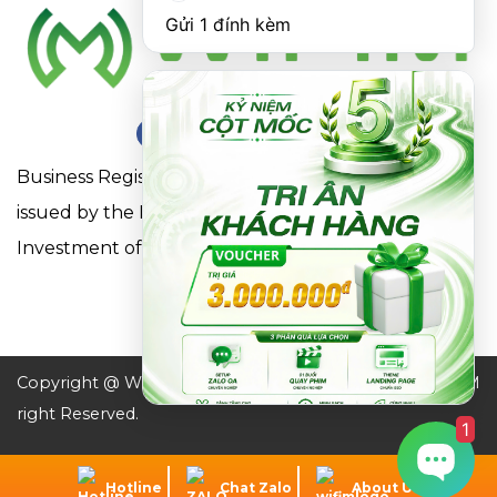
Gửi 1 đính kèm
Business Registration Certificate No. 0316863281
issued by the Department of Planning and
Investment of Ho Chi Minh City on May 18, 2021
Copyright @ WIFIM JSC. All
Design by WIFIM
right Reserved.
1
Hotline
Chat Zalo
About Us