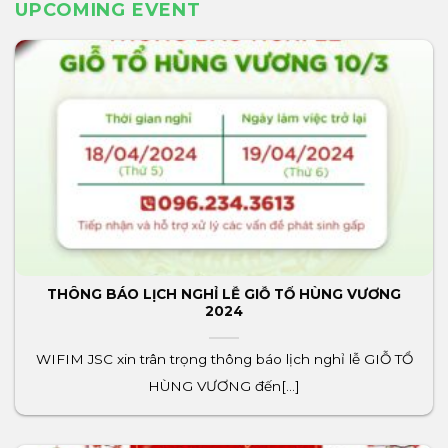
UPCOMING EVENT
THÔNG BÁO LỊCH NGHỈ LỄ GIỖ TỔ HÙNG VƯƠNG
2024
WIFIM JSC xin trân trọng thông báo lịch nghỉ lễ GIỖ TỔ
HÙNG VƯƠNG đến[...]