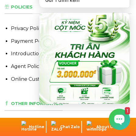
Gửi 1 đính kèm
POLICIES
Privacy Policy
Payment Policy
Introduction Policy
Agent Policy
Online Customer Care Policy
OTHER INFORMATION
1
Hotline
Chat Zalo
About Us