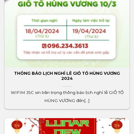
THÔNG BÁO LỊCH NGHỈ LỄ GIỖ TỔ HÙNG VƯƠNG
2024
WIFIM JSC xin trân trọng thông báo lịch nghỉ lễ GIỖ TỔ
HÙNG VƯƠNG đến[...]