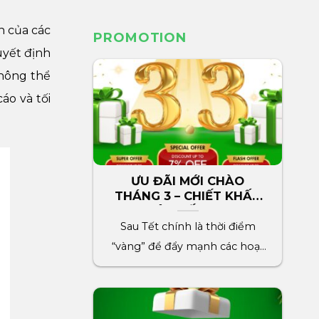
n của các
PROMOTION
uyết định
không thể
áo và tối
ƯU ĐÃI MỚI CHÀO
THÁNG 3 – CHIẾT KHẤU
LÊN ĐẾN 7%
Sau Tết chính là thời điểm
“vàng” để đẩy mạnh các hoạt
động marketing cho[...]