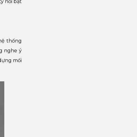
y nổi bật
 hệ thống
ng nghe ý
 dựng mối