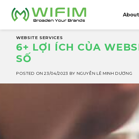
Skip
to
About
content
WEBSITE SERVICES
6+ LỢI ÍCH CỦA WEB
SỐ
POSTED ON
23/04/2023
BY
NGUYỄN LÊ MINH DƯƠNG