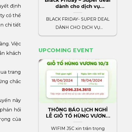
Black Friday – Super deal
uyết định
dành cho dịch vụ
marketing wifim
 ty có thể
BLACK FRIDAY- SUPER DEAL
 chi tiết
DÀNH CHO DỊCH VỤ
MARKETING WIFIM WIFIM
àng. Việc
dành tặng tất cả[...]
UPCOMING EVENT
hân khách
Qua trang
vững chắc
tuyến này
THÔNG BÁO LỊCH NGHỈ
phản hồi
LỄ GIỖ TỔ HÙNG VƯƠNG
trọng của
2024
WIFIM JSC xin trân trọng