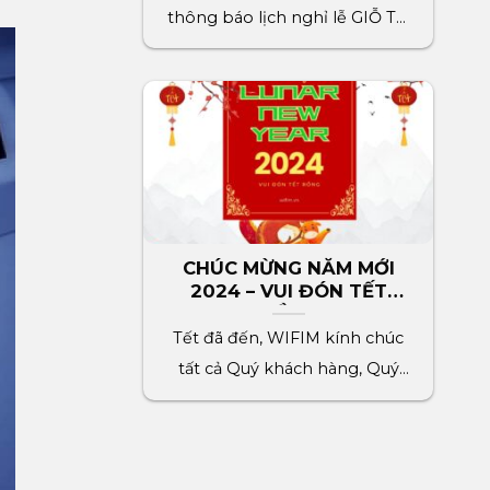
thông báo lịch nghỉ lễ GIỖ TỔ
HÙNG VƯƠNG đến[...]
CHÚC MỪNG NĂM MỚI
2024 – VUI ĐÓN TẾT
RỒNG
Tết đã đến, WIFIM kính chúc
tất cả Quý khách hàng, Quý
đối tác, toàn[...]