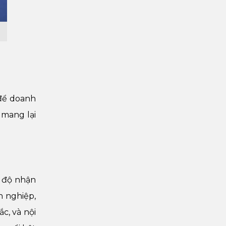
 để doanh
 mang lại
g độ nhận
h nghiệp,
c, và nội