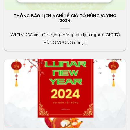
THÔNG BÁO LỊCH NGHỈ LỄ GIỖ TỔ HÙNG VƯƠNG
2024
WIFIM JSC xin trân trọng thông báo lịch nghỉ lễ GIỖ TỔ
HÙNG VƯƠNG đến[...]