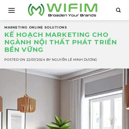
Skip
to
content
MARKETING ONLINE SOLUTIONS
KẾ HOẠCH MARKETING CHO
NGÀNH NỘI THẤT PHÁT TRIỂN
BỀN VỮNG
POSTED ON
22/01/2024
BY
NGUYỄN LÊ MINH DƯƠNG