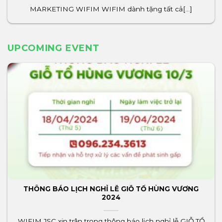
MARKETING WIFIM WIFIM dành tặng tất cả[...]
UPCOMING EVENT
THÔNG BÁO LỊCH NGHỈ LỄ GIỖ TỔ HÙNG VƯƠNG
2024
WIFIM JSC xin trân trọng thông báo lịch nghỉ lễ GIỖ TỔ