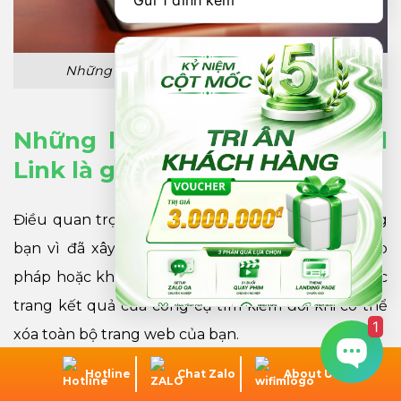
Gửi 1 đính kèm
Những trang web tạo Inbound Link là gì?
Những lưu ý khi tạo Inbound
Link là gì?
Điều quan trọng cần lưu ý là Google sẽ phạt nặng
bạn vì đã xây dựng các Inbound Link không hợp
pháp hoặc không được tạo một cách tự nhiên. Các
trang kết quả của công cụ tìm kiếm đôi khi có thể
1
xóa toàn bộ trang web của bạn.
Phát triển một vấn đề gây tranh cãi thông qua
Hotline
Chat Zalo
About Us
các liên kết.