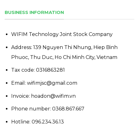
BUSINESS INFORMATION
WIFIM Technology Joint Stock Company
Address: 139 Nguyen Thi Nhung, Hiep Binh
Phuoc, Thu Duc, Ho Chi Minh City, Vietnam
Tax code: 0316863281
Email: wifimjsc@gmail.com
Invoice: hoadon@wifim.vn
Phone number:
0368.867.667
Hotline:
096.234.36.13