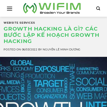
Skip
to
content
WEBSITE SERVICES
GROWTH HACKING LÀ GÌ? CÁC
BƯỚC LẬP KẾ HOẠCH GROWTH
HACKING
POSTED ON
06/03/2022
BY
NGUYỄN LÊ MINH DƯƠNG