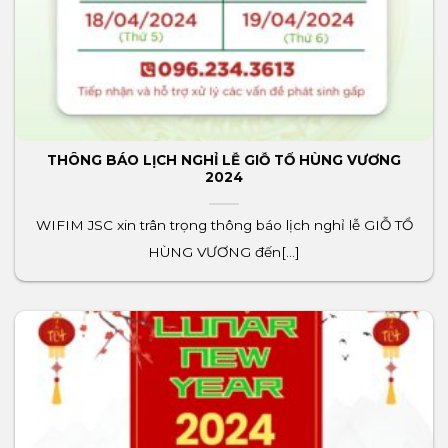
THÔNG BÁO LỊCH NGHỈ LỄ GIỖ TỔ HÙNG VƯƠNG
2024
WIFIM JSC xin trân trọng thông báo lịch nghỉ lễ GIỖ TỔ
HÙNG VƯƠNG đến[...]