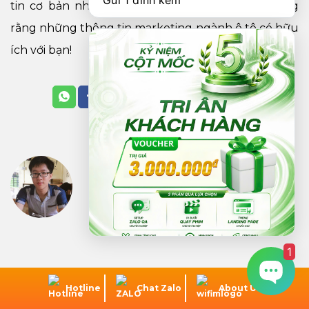
Gửi 1 đính kèm
tin cơ bản nhất về dịch vụ marketing ô tô. Mong
rằng những thông tin marketing ngành ô tô có hữu
ích với bạn!
NGUYỄN LÊ MINH DƯƠNG
1
Hotline
Chat Zalo
About Us