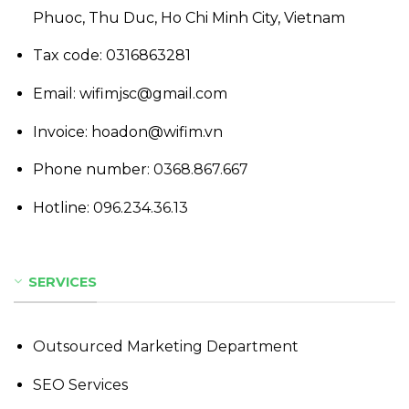
Phuoc, Thu Duc, Ho Chi Minh City, Vietnam
Tax code: 0316863281
Email: wifimjsc@gmail.com
Invoice: hoadon@wifim.vn
Phone number:
0368.867.667
Hotline:
096.234.36.13
SERVICES
Outsourced Marketing Department
SEO Services