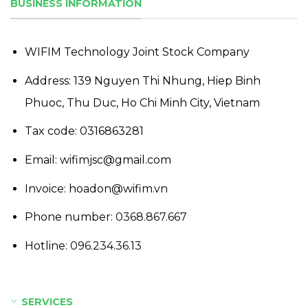
BUSINESS INFORMATION
WIFIM Technology Joint Stock Company
Address: 139 Nguyen Thi Nhung, Hiep Binh
Phuoc, Thu Duc, Ho Chi Minh City, Vietnam
Tax code: 0316863281
Email: wifimjsc@gmail.com
Invoice: hoadon@wifim.vn
Phone number:
0368.867.667
Hotline:
096.234.36.13
SERVICES