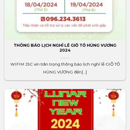
THÔNG BÁO LỊCH NGHỈ LỄ GIỖ TỔ HÙNG VƯƠNG
2024
WIFIM JSC xin trân trọng thông báo lịch nghỉ lễ GIỖ TỔ
HÙNG VƯƠNG đến[...]