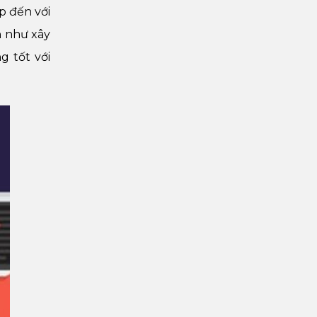
p đến với
h như xây
g tốt với