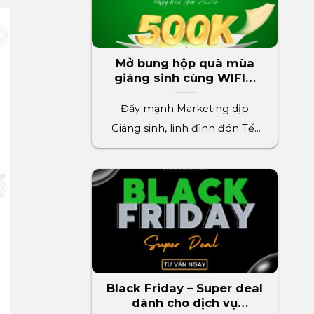
Mở bung hộp quà mùa
giáng sinh cùng WIFIM
phần quà trị giá 500k
Đẩy mạnh Marketing dịp
Giáng sinh, linh đình đón Tết
2024 cùng WIFIM. Thúc đẩy[...]
Black Friday – Super deal
dành cho dịch vụ