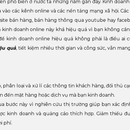
nên phổ biến ở nước ta những năm gần đây. Kinh doanh 
 vào các kênh online và các nền tảng mạng xã hội. Các 
site bán hàng, bán hàng thông qua youtube hay face
 kinh doanh online này khá hiệu quả vì bạn không cần
để kinh doanh online hiệu quả không phải là điều ai c
iệu quả
, tiết kiệm nhiều thời gian và công sức, vẫn mang
 phân loại và xử lí các thông tin khách hàng, đối thủ cạ
uan đến mặt hàng hoặc dịch vụ mà bạn kinh doanh.
a bước này vì nghiên cứu thị trường giúp bạn xác địn
ược kinh doanh và quảng cáo thích hợp. Giảm thiểu đư
i phí.