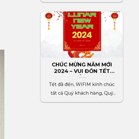
HÙNG VƯƠNG đến[...]
CHÚC MỪNG NĂM MỚI
2024 – VUI ĐÓN TẾT
RỒNG
Tết đã đến, WIFIM kính chúc
tất cả Quý khách hàng, Quý
đối tác, toàn[...]