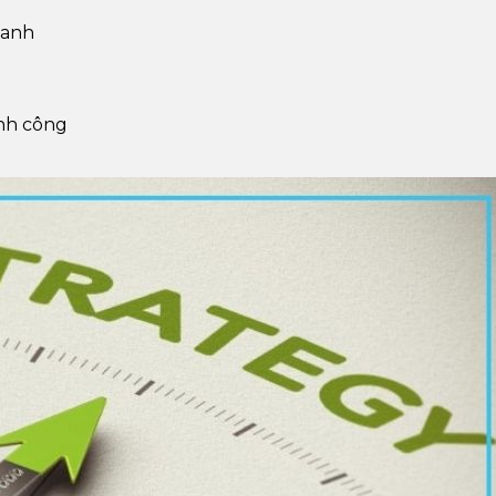
oanh
ành công