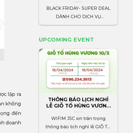
marketing wifim
BLACK FRIDAY- SUPER DEAL
DÀNH CHO DỊCH VỤ
MARKETING WIFIM WIFIM
dành tặng tất cả[...]
UPCOMING EVENT
ợc lập ra
THÔNG BÁO LỊCH NGHỈ
bạn không
LỄ GIỖ TỔ HÙNG VƯƠNG
2024
rọng đến
WIFIM JSC xin trân trọng
inh doanh
thông báo lịch nghỉ lễ GIỖ TỔ