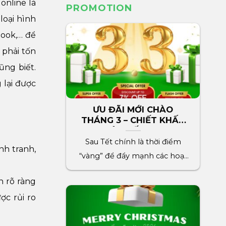
online là
PROMOTION
loại hình
book,… để
 phải tốn
ũng biết.
 lại được
ƯU ĐÃI MỚI CHÀO
THÁNG 3 – CHIẾT KHẤU
LÊN ĐẾN 7%
Sau Tết chính là thời điểm
nh tranh,
“vàng” để đẩy mạnh các hoạt
động marketing cho[...]
h rõ ràng
ợc rủi ro