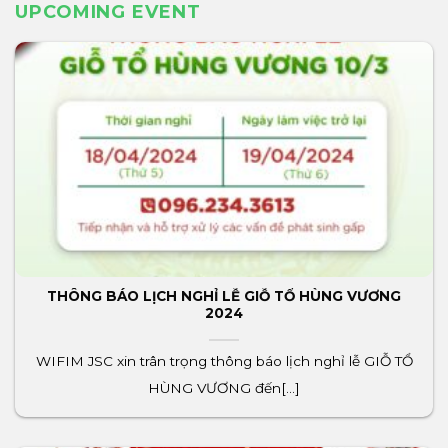
UPCOMING EVENT
THÔNG BÁO LỊCH NGHỈ LỄ GIỖ TỔ HÙNG VƯƠNG
2024
WIFIM JSC xin trân trọng thông báo lịch nghỉ lễ GIỖ TỔ
HÙNG VƯƠNG đến[...]