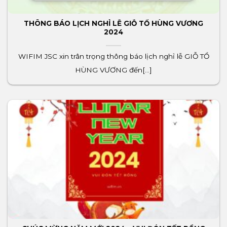
THÔNG BÁO LỊCH NGHỈ LỄ GIỖ TỔ HÙNG VƯƠNG
2024
WIFIM JSC xin trân trọng thông báo lịch nghỉ lễ GIỖ TỔ
HÙNG VƯƠNG đến[...]