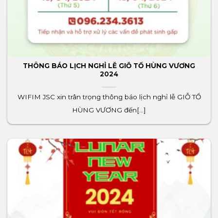
THÔNG BÁO LỊCH NGHỈ LỄ GIỖ TỔ HÙNG VƯƠNG
2024
WIFIM JSC xin trân trọng thông báo lịch nghỉ lễ GIỖ TỔ
HÙNG VƯƠNG đến[...]