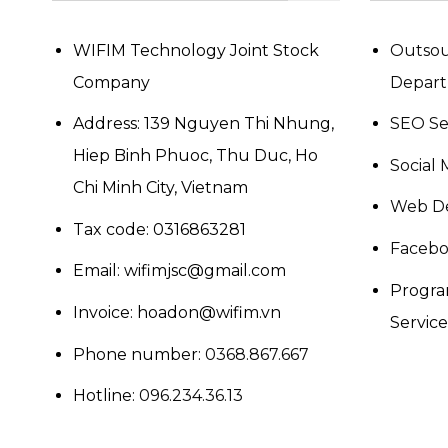
WIFIM Technology Joint Stock
Outsou
Company
Depar
Address: 139 Nguyen Thi Nhung,
SEO Se
Hiep Binh Phuoc, Thu Duc, Ho
Social 
Chi Minh City, Vietnam
Web De
Tax code: 0316863281
Facebo
Email: wifimjsc@gmail.com
Progra
Invoice: hoadon@wifim.vn
Services
Phone number:
0368.867.667
Hotline:
096.234.36.13