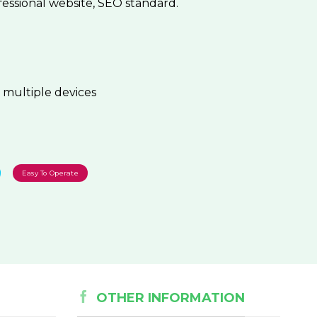
essional website, SEO standard.
s multiple devices
Easy To Operate
OTHER INFORMATION