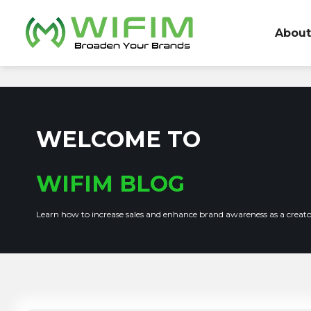
Skip
to
About
content
WELCOME TO
WIFIM BLOG
Learn how to increase sales and enhance brand awareness as a creat