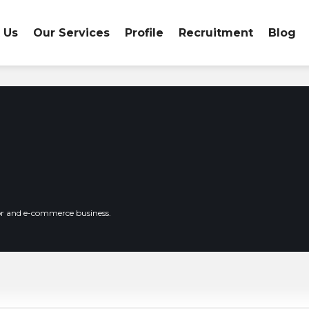
 Us
Our Services
Profile
Recruitment
Blog
or and e-commerce business.