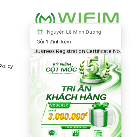
Nguyễn Lê Minh Dương
Gửi 1 đính kèm
Business Registration Certificate No.
0316863281 issued by the
Policy
Department of Planning and
Investment of Ho Chi Minh City on
May 18, 2021