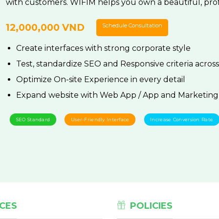
with customers. WIFIM helps you own a beautiful, prof
12,000,000 VND
Schedule Consultation
Create interfaces with strong corporate style
Test, standardize SEO and Responsive criteria acros
Optimize On-site Experience in every detail
Expand website with Web App / App and Marketing
SEO Standard
User-Friendly Interface
Increase Conversion Rate
CES
POLICIES